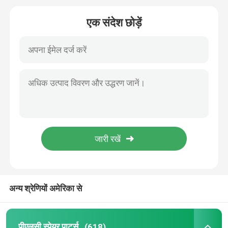
एक संदेश छोड़ें
एबीबी मॉड्यूल
आईसीएस ट्रिपलएक्स पीएलसी
जनरल इलेक्ट्रिक पीएलसी
Triconex DCS
हनीवेल स्पेयर पार्ट्स
वुडवर्ड मॉड्यूल
अन्य श्रेणियों अमेरिका से
एमर्सन ईप्रो
पीएलसी स्पेयर पार्ट्स
(618)