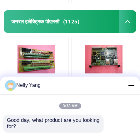
जनरल इलेक्ट्रिक पीएलसी
(1125)
DS200SIOBH1A जनरल
जनरल इलेक्ट्रिक
Nelly Yang
इलेक्ट्रिक पीएलसी जीई आईओ
IS215UCVGM06A मार्क
कंट्रोल बोर्ड वीएमई स्टैंड
VI प्रिंटेड सर्किट बोर्ड
3:38 AM
सबसे अच्छी कीमत
सबसे अच्छी कीमत
Good day, what product are you looking 
for?
हमसे संपर्क करें
हमसे संपर्क करें