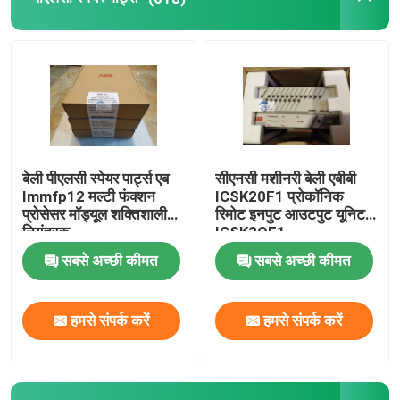
एलन ब्रैडली मॉड्यूल
इमर्सन डेल्टा वी डीसीएस
श्नाइडर इलेक्ट्रिक पार्ट्स
बेली पीएलसी स्पेयर पार्ट्स एब
सीएनसी मशीनरी बेली एबीबी
Immfp12 मल्टी फंक्शन
ICSK20F1 प्रोकॉनिक
फॉक्सबोरो पार्ट्स
प्रोसेसर मॉड्यूल शक्तिशाली
रिमोट इनपुट आउटपुट यूनिट
नियंत्रक
ICSK2OF1
सबसे अच्छी कीमत
सबसे अच्छी कीमत
वेस्टिंगहाउस ओवेशन
हमसे संपर्क करें
हमसे संपर्क करें
योकोगावा मॉड्यूल
बाचमन मॉड्यूल