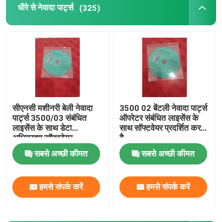
धीरे से नेवादा पार्ट्स
(325)
हिमा पीएलसी
सीमेंस मॉड्यूल
बीआर मॉड्यूल
सीएनसी मशीनरी बेली नेवादा
3500 02 बेंटली नेवादा पार्ट्स
डीसीएस स्पेयर पार्ट्स
पार्ट्स 3500/03 संबंधित
ऑपरेटर संबंधित लाइसेंस के
लाइसेंस के साथ डेटा
साथ सॉफ्टवेयर प्रदर्शित करता
अधिग्रहण सॉफ्टवेयर
है
एमईजीटी वीबीएम
सबसे अच्छी कीमत
सबसे अच्छी कीमत
वेनेबल इंस्ट्रूमेंट्स
हमसे संपर्क करें
हमसे संपर्क करें