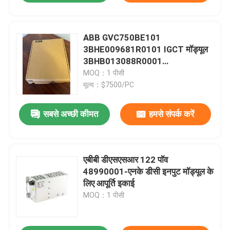
ABB GVC750BE101
3BHE009681R0101 IGCT मॉड्यूल
3BHB013088R0001
5SHY3545L0010 स्विस निर्मित
MOQ：1 पीसी
मूल्य：$7500/PC
सबसे अच्छी कीमत
हमसे संपर्क करें
एबीबी डीएसएसआर 122 पॉव
48990001-एनके डीसी इनपुट मॉड्यूल के
लिए आपूर्ति इकाई
MOQ：1 पीसी