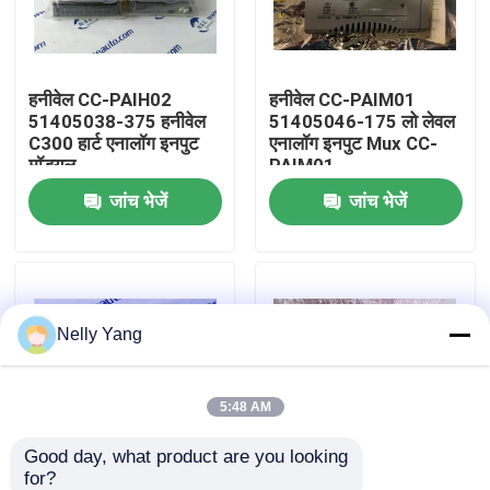
कारखाने का दौरा
हनीवेल CC-PAIH02
हनीवेल CC-PAIM01
51405038-375 हनीवेल
51405046-175 लो लेवल
गुणवत्ता नियंत्रण
C300 हार्ट एनालॉग इनपुट
एनालॉग इनपुट Mux CC-
मॉड्यूल
PAIM01
जांच भेजें
जांच भेजें
हमसे संपर्क करें
समाचार
Nelly Yang
उद्धरण मांगें
पीएलसी स्पेयर पार्ट्स
5:48 AM
Good day, what product are you looking 
धीरे से नेवादा पार्ट्स
for?
हनीवेल 51403519-160
अब स्टॉक में हनीवेल टीसी-