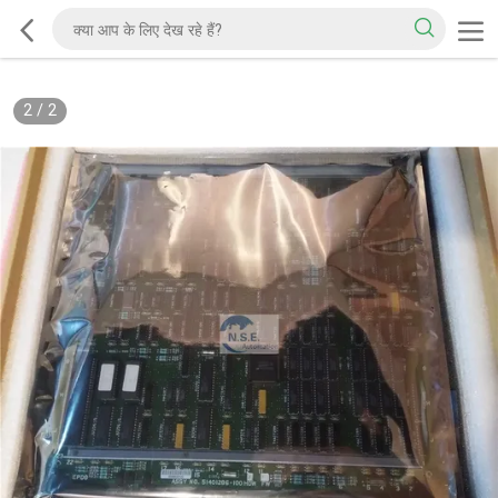
2
/
2