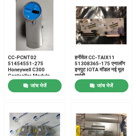
CC-PCNT02
हनीवेल CC-TAIX11
51454551-275
51308365-175 एनालॉग
Honeywell C300
इनपुट IOTA मॉडल नई मूल
Controller Module
गारंटी
जांच भेजें
जांच भेजें
घर
उत्पाद
हमारे बारे में