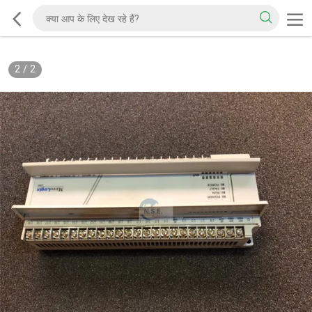
2
/
2