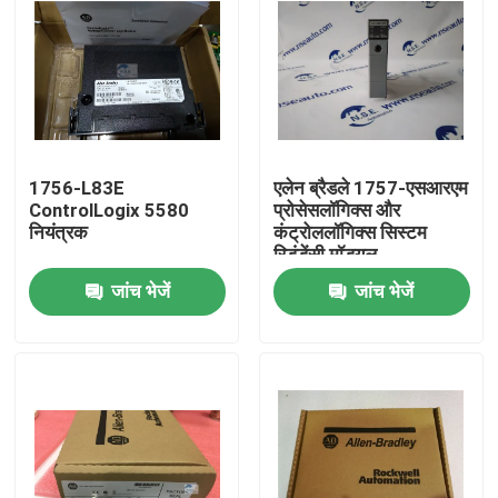
1756-L83E
एलेन ब्रैडले 1757-एसआरएम
ControlLogix 5580
प्रोसेसलॉगिक्स और
नियंत्रक
कंट्रोललॉगिक्स सिस्टम
रिडंडेंसी मॉड्यूल
जांच भेजें
जांच भेजें
घर
उत्पाद
हमारे बारे में