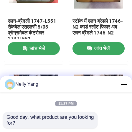
कारखाने का दौरा
एलन-ब्रैडली 1747-L551
स्टॉक में एलन ब्रेडले 1746-
रॉकवेल एसएलसी 5/05
N2 कार्ड स्लॉट फिलर अब
प्रोग्रामेबल कंट्रोलर
एलन ब्रैडले 1746-N2
गुणवत्ता नियंत्रण
1747L551
जांच भेजें
जांच भेजें
हमसे संपर्क करें
समाचार
Nelly Yang
उद्धरण मांगें
11:37 PM
पीएलसी स्पेयर पार्ट्स
Good day, what product are you looking 
for?
एलन ब्रैडले 1746-IB8
स्टॉक में एलन ब्रैडले 1746-
धीरे से नेवादा पार्ट्स
डीसी इनपुट मॉड्यूल 1746-
ए 10 एबी एसएलसी 500 ™