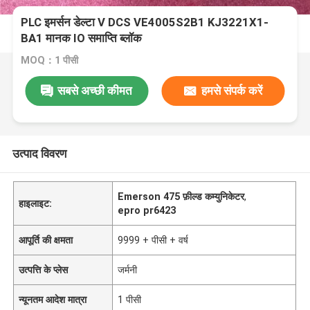
PLC इमर्सन डेल्टा V DCS VE4005S2B1 KJ3221X1-
BA1 मानक IO समाप्ति ब्लॉक
MOQ：1 पीसी
सबसे अच्छी कीमत
हमसे संपर्क करें
उत्पाद विवरण
Emerson 475 फ़ील्ड कम्युनिकेटर
,
हाइलाइट:
epro pr6423
आपूर्ति की क्षमता
9999 + पीसी + वर्ष
उत्पत्ति के प्लेस
जर्मनी
न्यूनतम आदेश मात्रा
1 पीसी