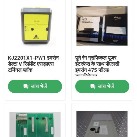
KJ2201X1-PW1 इमर्सन
पूर्ण रंग ग्राफिकल यूजर
डेल्टा V रिडंडेंट एसएलएस
इंटरफेस के साथ पीएलसी
टर्मिनल ब्लॉक
इमर्सन 475 फील्ड
कम्युनिकेटर
जांच भेजें
जांच भेजें
घर
उत्पाद
हमारे बारे में