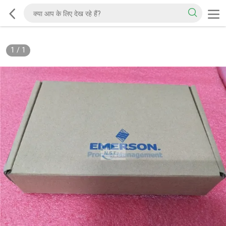
1
/
1