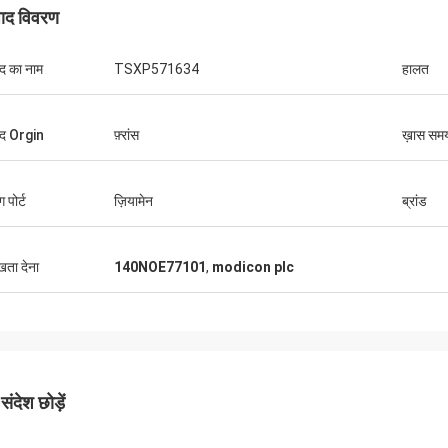
पाद विवरण
ाद का नाम
TSXP571634
हालत
ाद Orgin
फ़्रांस
ख़ास सम
ग पोर्ट
ज़ियामेन
ब्रांड
ुखता देना
140NOE77101
,
modicon plc
ंदेश छोड़ें