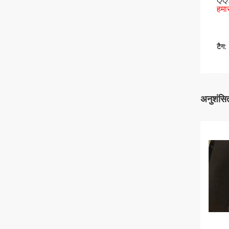
QQ:
हमार
टैग:
अनुशंसित