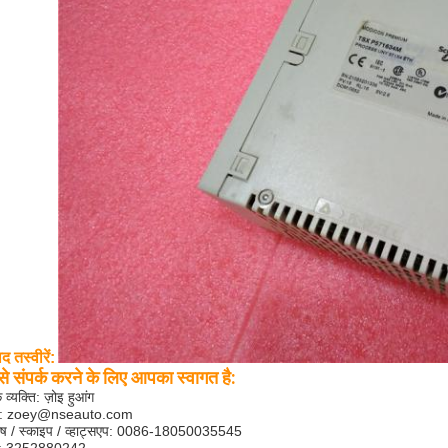
ाद तस्वीरें:
से संपर्क करने के लिए आपका स्वागत है:
क व्यक्ति: ज़ोइ हुआंग
ल:
zoey@nseauto.com
ाष / स्काइप / व्हाट्सएप: 0086-18050035545