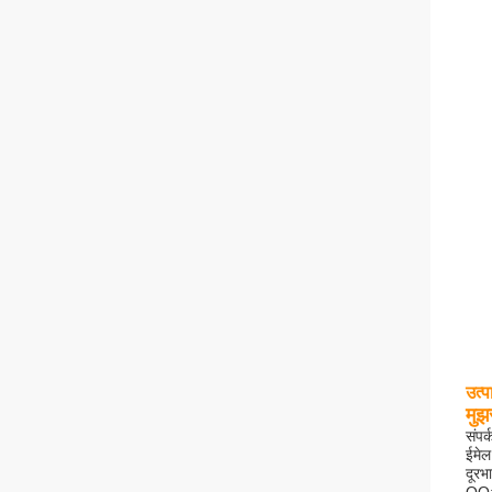
उत्प
मुझ
संपर्
ईमे
दूरभ