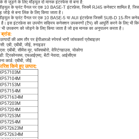
र्क से जुड़ने के लिए मॉड्यूल दो मानक इंटरफेस से बना है:
मॉड्यूल के फ्रंट पैनल पर एक 10 BASE-T इंटरफ़ेस, जिसमें RJ45 कनेक्टर शामिल है, जिसका
ुड़ जोड़े से बना लिंक के लिए किया जाता है।
मॉड्यूल के फ्रंट पैनल पर एक 10 BASE-5 या AUI इंटरफ़ेस जिसमें SUB-D 15-पिन कनेक्टर हो
 है।
इस इंटरफ़ेस का उपयोग सक्रिय कनेक्शन उपकरणों (टैप) की आपूर्ति करने के लिए भी कि
 भी उपकरण को जोड़ने के लिए किया जाता है जो इस मानक का अनुपालन करता है।
ब्रांड:
उत्पादों की आम तौर पर ईपीआरओ स्पेयर्स भागों जांचकर्ता प्रोबाइज़र
सी: एबी, एबीबी, जीई, श्नाइडर
एस: एबीबी, सीमेंस मूर, फॉक्सबोरो, वेस्टिंगहाउस, योकोगा
ी: ट्रिकोनक्स, एचआईएमए, बेंटी नेवादा, आईसीएस
ेजना कार्ड: एबीबी, जीई
ारिश किये हुए उत्पाद:
XP57103M
XP57104M
XP57153M
XP57154M
XP571634M
XP57203M
XP57204M
XP57253M
XP57254M
XP572623M
XP572634M