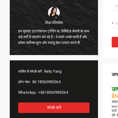
लिंडा वेलिचोवा
सुमसेट इ
ी
हम सुमसेट इंटरनेशनल ट्रेडिंग कं, लिमिटेड कंपनी के साथ
विश्वसनी
े
कई वर्षों से सहयोग कर रहे हैं। वे हमारे अच्छे साथी हैं और
अच्छी गुण
हमेशा सर्वोत्तम मूल्य और दयालु सेवा प्रदान करते हैं!
हुए। यह 
व्यक्ति से संपर्क करें :
Nelly Yang
उत्
फ़ोन नंबर :
86 18060985064
उत्
WhatsApp :
+8618060985064
ईथ
संचा
word
संपर्क करें
वाले
को भ