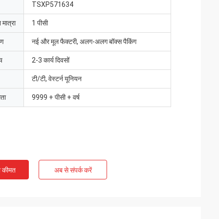
TSXP571634
 मात्रा
1 पीसी
रण
नई और मूल फैक्टरी, अलग-अलग बॉक्स पैकिंग
य
2-3 कार्य दिवसों
टी/टी, वेस्टर्न यूनियन
मता
9999 + पीसी + वर्ष
ी कीमत
अब से संपर्क करें