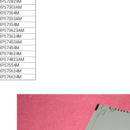
XP572823M
XP57303AM
XP57304M
XP57353AM
XP57354M
XP573623AM
XP573634M
XP57453AM
XP57454M
XP574634M
XP574823AM
XP57554M
XP575634M
XP576634M