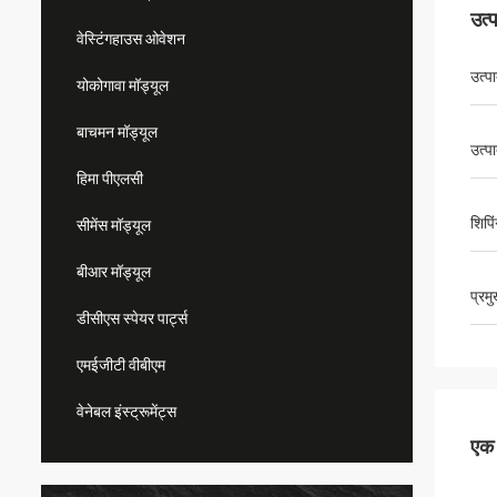
उत्
वेस्टिंगहाउस ओवेशन
उत्प
योकोगावा मॉड्यूल
बाचमन मॉड्यूल
उत्प
हिमा पीएलसी
शिपिं
सीमेंस मॉड्यूल
बीआर मॉड्यूल
प्रम
डीसीएस स्पेयर पार्ट्स
एमईजीटी वीबीएम
वेनेबल इंस्ट्रूमेंट्स
एक स