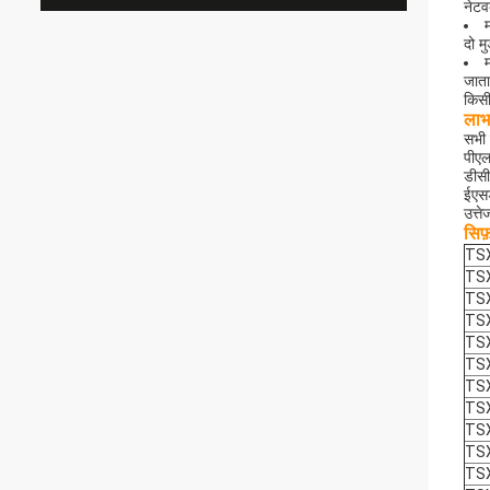
नेटव
दो म
जाता
किसी
लाभ 
सभी 
पीएल
डीसी
ईएसड
उत्त
सिफ़
TS
TS
TS
TS
TS
TS
TS
TS
TS
TS
TS