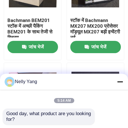
कारखाने का दौरा
Bachmann BEM201
स्टॉक में Bachmann
स्टॉक में अच्छी पैकिंग
MX207 MX200 प्रोसेसर
BEM201 के साथ तेजी से
मॉड्यूल MX207 बड़ी इन्वेंटरी
गुणवत्ता नियंत्रण
वितरण
नई
जांच भेजें
जांच भेजें
हमसे संपर्क करें
समाचार
Nelly Yang
उद्धरण मांगें
5:14 AM
पीएलसी स्पेयर पार्ट्स
Good day, what product are you looking 
for?
Bachmann DIO232
Bachmann MPC240 /
धीरे से नेवादा पार्ट्स
डिजिटल इनपुट / आउटपुट
W MPC240 / W CPU