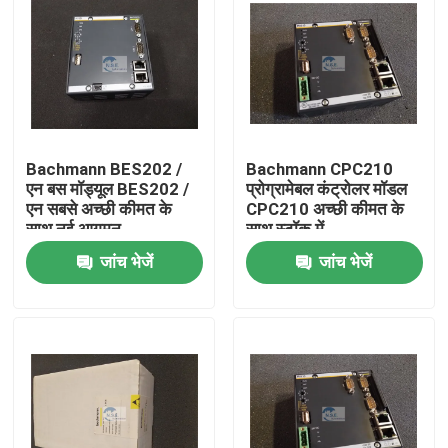
Bachmann BES202 /
Bachmann CPC210
एन बस मॉड्यूल BES202 /
प्रोग्रामेबल कंट्रोलर मॉडल
एन सबसे अच्छी कीमत के
CPC210 अच्छी कीमत के
साथ नई आगमन
साथ स्टॉक में
जांच भेजें
जांच भेजें
घर
उत्पाद
हमारे बारे में