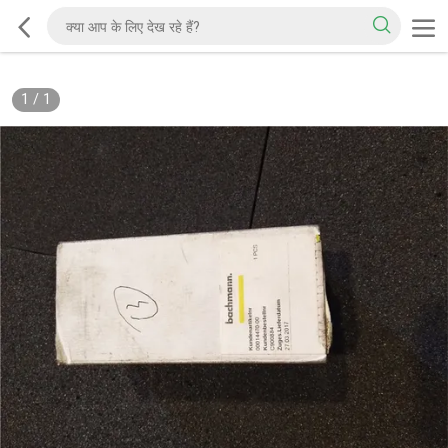
1
/
1