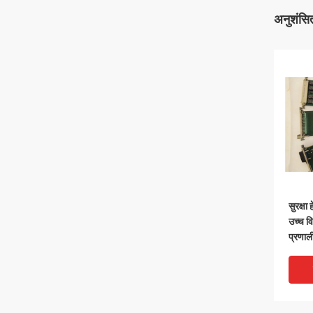
अनुशंसित
सुरक्ष
उच्च वि
प्रणाल