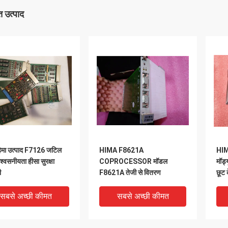
 उत्पाद
ा हेमा उत्पाद F7126 जटिल
HIMA F8621A
HIM
श्वसनीयता हीसा सुरक्षा
COPROCESSOR मॉडल
मॉड्
ी
F8621A तेजी से वितरण
छूट 
सबसे अच्छी कीमत
सबसे अच्छी कीमत