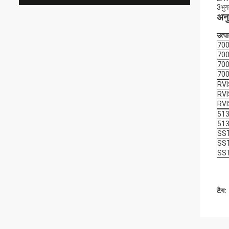
3भुग
अनु
उत्प
700
700
700
700
RVI
RVI
RVI
51
51
SST
SS
SS
टैग: