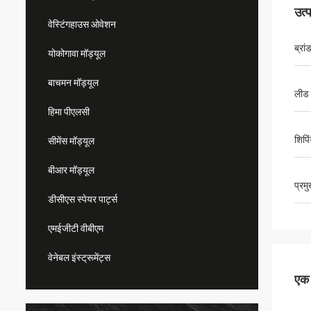
उत्
वेस्टिंगहाउस ओवेशन
ब्रां
योकोगावा मॉड्यूल
बाचमन मॉड्यूल
लीड
हिमा पीएलसी
शिपि
सीमेंस मॉड्यूल
बीआर मॉड्यूल
प्रम
डीसीएस स्पेयर पार्ट्स
एमईजीटी वीबीएम
वेनेबल इंस्ट्रूमेंट्स
एक स