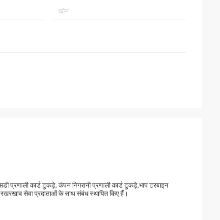
ोस्त ब्राउन लुओ, उसकी
हम इतनी अच्छी कंपनी के
एसडी प्रणाली कार्ड टुकड़े, कंपन निगरानी प्रणाली कार्ड टुकड़े,भाप टरबाइन
ाद रखरखाव सेवा प्रदाताओं के साथ संबंध स्थापित किए हैं।