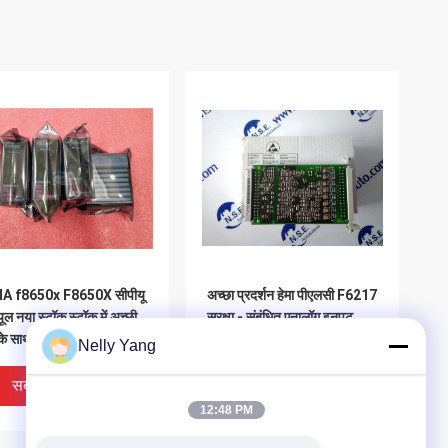
A f8650x F8650X सीपीयू
अच्छा प्रदर्शन हेमा पीएलसी F6217
यूल नया स्टॉक स्टॉक में अच्छी
सुरक्षा - संबंधित एनालॉग इनपुट
के साथ
मॉड्यूल
Nelly Yang
सबसे अच्छी कीमत
सबसे अच्छी कीमत
12:48 PM