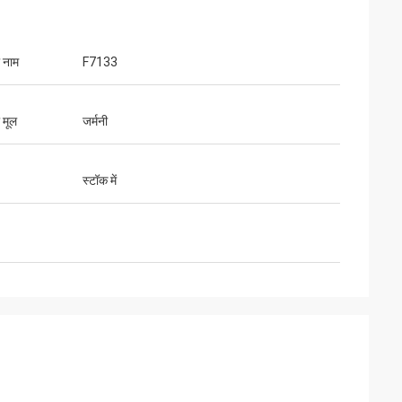
ा नाम
F7133
 मूल
जर्मनी
स्टॉक में