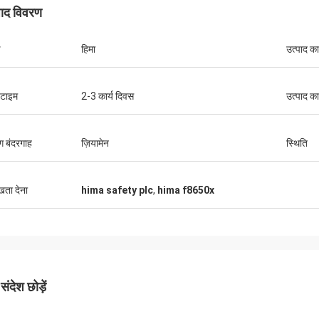
पाद विवरण
ड
हिमा
उत्पाद क
 टाइम
2-3 कार्य दिवस
उत्पाद का
ंग बंदरगाह
ज़ियामेन
स्थिति
ुखता देना
hima safety plc
,
hima f8650x
ंदेश छोड़ें