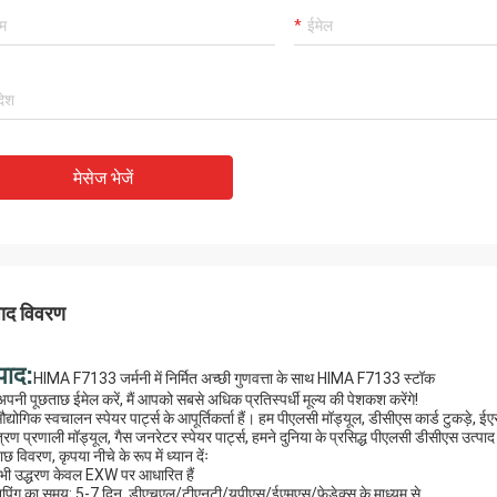
मोहम्मद खान
रहमती
ंटरनेशनल ट्रेडिंग कं, लिमिटेड कंपनी एक
हमारा सबसे अच्छा सप्लायर और द
य भागीदार है, हम इससे सामान आयात करते हैं।
विचारशील सेवा के लिए धन्यवाद! 
वत्ता वाले उत्पादों और समय पर सेवा प्राप्त करते
मेसेज भेजें
साथ सहयोग कर रहे हैं!
हमारा लंबे समय तक सहयोगी होगा!
पाद विवरण
पाद:
HIMA F7133 जर्मनी में निर्मित अच्छी गुणवत्ता के साथ HIMA F7133 स्टॉक
 अपनी पूछताछ ईमेल करें, मैं आपको सबसे अधिक प्रतिस्पर्धी मूल्य की पेशकश करेंगे!
द्योगिक स्वचालन स्पेयर पार्ट्स के आपूर्तिकर्ता हैं। हम पीएलसी मॉड्यूल, डीसीएस कार्ड टुकड़े, ई
त्रण प्रणाली मॉड्यूल, गैस जनरेटर स्पेयर पार्ट्स, हमने दुनिया के प्रसिद्ध पीएलसी डीसीएस उत्प
छ विवरण, कृपया नीचे के रूप में ध्यान देंः
भी उद्धरण केवल EXW पर आधारित हैं
िपिंग का समय: 5-7 दिन, डीएचएल/टीएनटी/यूपीएस/ईएमएस/फेडेक्स के माध्यम से..