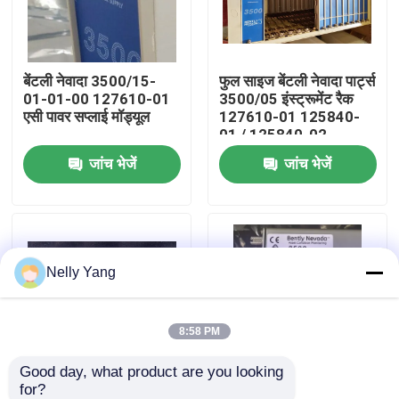
कारखाने का दौरा
बेंटली नेवादा 3500/15-
फुल साइज बेंटली नेवादा पार्ट्स
01-01-00 127610-01
3500/05 इंस्ट्रूमेंट रैक
गुणवत्ता नियंत्रण
एसी पावर सप्लाई मॉड्यूल
127610-01 125840-
01 / 125840-02
जांच भेजें
जांच भेजें
हमसे संपर्क करें
समाचार
Nelly Yang
उद्धरण मांगें
पीएलसी स्पेयर पार्ट्स
8:58 PM
Good day, what product are you looking 
धीरे से नेवादा पार्ट्स
for?
बेंटली नेवादा 330180-51-
125720-02 बेंटली नेवादा