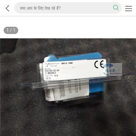
1
/
1